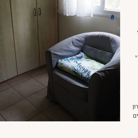
י
ון
ם